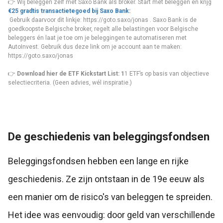
👉 Wij beleggen zelf met Saxo Bank als broker. Start met beleggen en krijg
€25 gradtis transactietegoed bij Saxo Bank:
Gebruik daarvoor dit linkje:
https://goto.saxo/jonas
. Saxo Bank is de
goedkoopste Belgische broker, regelt alle belastingen voor Belgische
beleggers én laat je toe om je beleggingen te automatiseren met
AutoInvest. Gebruik dus deze link om je account aan te maken:
https://goto.saxo/jonas
👉
Download hier de ETF Kickstart List
: 1
1 ETF’s op basis van objectieve
selectiecriteria. (Geen advies, wél inspiratie.)
De geschiedenis van beleggingsfondsen
Beleggingsfondsen hebben een lange en rijke
geschiedenis. Ze zijn ontstaan in de 19e eeuw als
een manier om de risico's van beleggen te spreiden.
Het idee was eenvoudig: door geld van verschillende